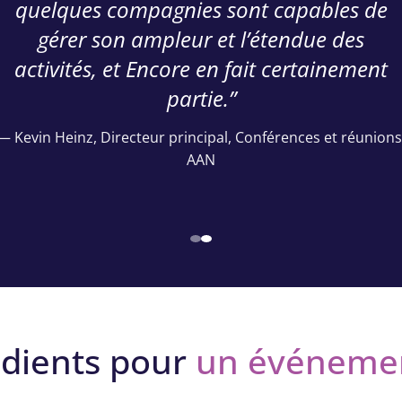
quelques compagnies sont capables de
gérer son ampleur et l’étendue des
activités, et Encore en fait certainement
partie.”
— Kevin Heinz, Directeur principal, Conférences et réunions
AAN
Slide 1
Slide 2
édients pour
un événemen