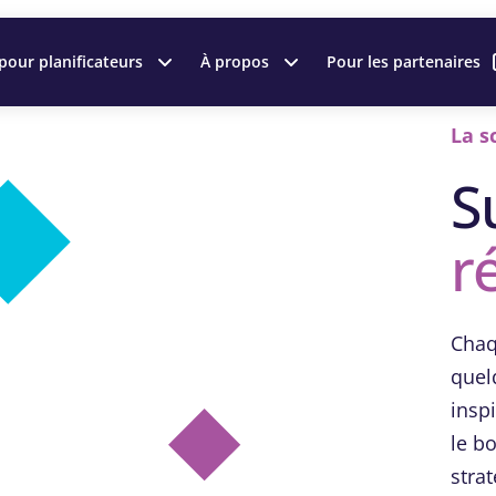
pour planificateurs
À propos
Pour les partenaires
La s
S
r
Chaq
quel
insp
le b
strat