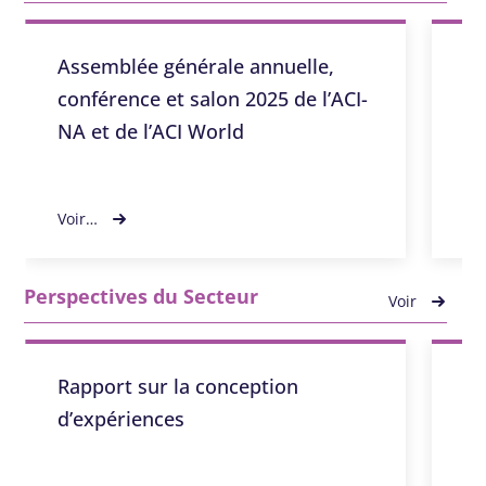
Assemblée générale annuelle,
Co
conférence et salon 2025 de l’ACI-
in
NA et de l’ACI World
un
50
Voir…
Vo
Perspectives du Secteur
Voir
Rapport sur la conception
De
d’expériences
év
pr
pr